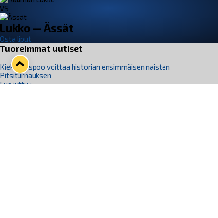
VS
Lukko — Ässät
Osta liput
Tuoreimmat uutiset
Kiekko-Espoo voittaa historian ensimmäisen naisten
Pitsiturnauksen
Lue juttu »
Pitsiturnauksen päiväliput on loppuunmyyty – Pitsitunnelmaan
pääset myös Marina Vistan terassilla
Lue juttu »
Lukko ja pirkanmaalainen vaatevalmistaja Nousu yhteistyöhön
Lue juttu »
Aapo Vanninen Nuorten Leijonien mukana
Lue juttu »
Rauman Lukko Oy on ostanut Marina Vista Oy:n liiketoiminnan
Raumalta
Lue juttu »