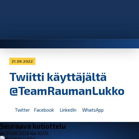
21.09.2022
Twiitti käyttäjältä
@TeamRaumanLukko
Twitter
Facebook
LinkedIn
WhatsApp
Seuraava kotiottelu
pe 07.08.2026 klo 10:00