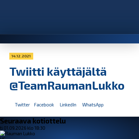
14.12.2021
Twiitti käyttäjältä
@TeamRaumanLukko
Twitter
Facebook
LinkedIn
WhatsApp
Seuraava kotiottelu
ti 01.09.2026 klo 18:30