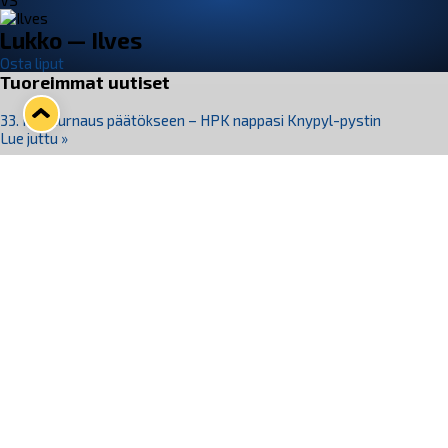
VS
Lukko — Ilves
Osta liput
Tuoreimmat uutiset
33. Pitsiturnaus päätökseen – HPK nappasi Knypyl-pystin
Lue juttu »
Otteluliput juhlakaudelle 26–27 nyt myynnissä!
Lue juttu »
Kiekko-Espoo voittaa historian ensimmäisen naisten
Pitsiturnauksen
Lue juttu »
Pitsiturnauksen päiväliput on loppuunmyyty – Pitsitunnelmaan
pääset myös Marina Vistan terassilla
Lue juttu »
Lukko ja pirkanmaalainen vaatevalmistaja Nousu yhteistyöhön
Lue juttu »
Seuraa Lukkoa somessa