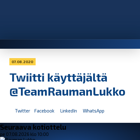
07.08.2020
Twiitti käyttäjältä
@TeamRaumanLukko
Twitter
Facebook
LinkedIn
WhatsApp
Seuraava kotiottelu
pe 07.08.2026 klo 10:00