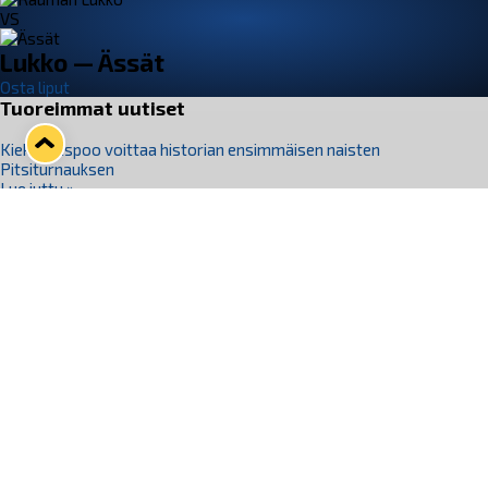
VS
Lukko — Ässät
Osta liput
Tuoreimmat uutiset
Kiekko-Espoo voittaa historian ensimmäisen naisten
Pitsiturnauksen
Lue juttu »
Pitsiturnauksen päiväliput on loppuunmyyty – Pitsitunnelmaan
pääset myös Marina Vistan terassilla
Lue juttu »
Lukko ja pirkanmaalainen vaatevalmistaja Nousu yhteistyöhön
Lue juttu »
Aapo Vanninen Nuorten Leijonien mukana
Lue juttu »
Rauman Lukko Oy on ostanut Marina Vista Oy:n liiketoiminnan
Raumalta
Lue juttu »