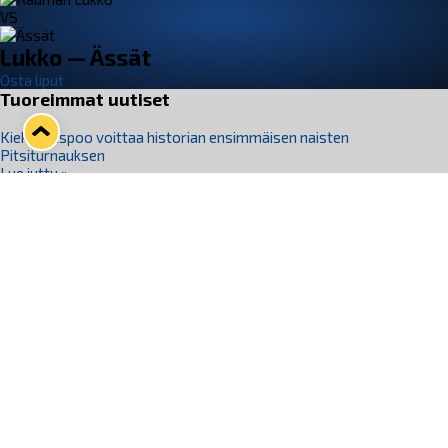
VS
Lukko — Ässät
Osta liput
Tuoreimmat uutiset
Kiekko-Espoo voittaa historian ensimmäisen naisten
Pitsiturnauksen
Lue juttu »
Pitsiturnauksen päiväliput on loppuunmyyty – Pitsitunnelmaan
pääset myös Marina Vistan terassilla
Lue juttu »
Lukko ja pirkanmaalainen vaatevalmistaja Nousu yhteistyöhön
Lue juttu »
Aapo Vanninen Nuorten Leijonien mukana
Lue juttu »
Rauman Lukko Oy on ostanut Marina Vista Oy:n liiketoiminnan
Raumalta
Lue juttu »