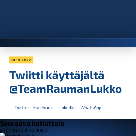
01.10.2022
Twiitti käyttäjältä
@TeamRaumanLukko
Twitter
Facebook
LinkedIn
WhatsApp
Seuraava kotiottelu
pe 07.08.2026 klo 10:00