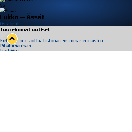
VS
Lukko — Ässät
Osta liput
Tuoreimmat uutiset
Kiekko-Espoo voittaa historian ensimmäisen naisten
Pitsiturnauksen
Lue juttu »
Pitsiturnauksen päiväliput on loppuunmyyty – Pitsitunnelmaan
pääset myös Marina Vistan terassilla
Lue juttu »
Lukko ja pirkanmaalainen vaatevalmistaja Nousu yhteistyöhön
Lue juttu »
Aapo Vanninen Nuorten Leijonien mukana
Lue juttu »
Rauman Lukko Oy on ostanut Marina Vista Oy:n liiketoiminnan
Raumalta
Lue juttu »