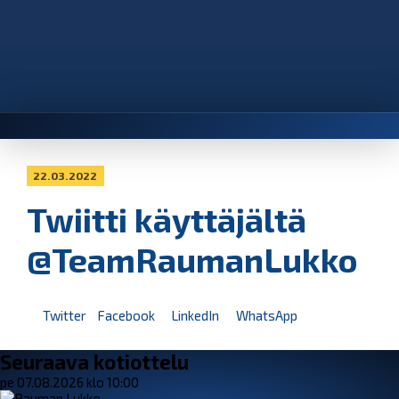
22.03.2022
Twiitti käyttäjältä
@TeamRaumanLukko
Twitter
Facebook
LinkedIn
WhatsApp
Seuraava kotiottelu
pe 07.08.2026 klo 10:00