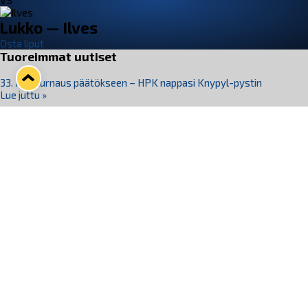
VS
Lukko — Ilves
Osta liput
Tuoreimmat uutiset
33. Pitsiturnaus päätökseen – HPK nappasi Knypyl-pystin
Lue juttu »
Otteluliput juhlakaudelle 26–27 nyt myynnissä!
Lue juttu »
Kiekko-Espoo voittaa historian ensimmäisen naisten
Pitsiturnauksen
Lue juttu »
Pitsiturnauksen päiväliput on loppuunmyyty – Pitsitunnelmaan
pääset myös Marina Vistan terassilla
Lue juttu »
Lukko ja pirkanmaalainen vaatevalmistaja Nousu yhteistyöhön
Lue juttu »
Seuraa Lukkoa somessa