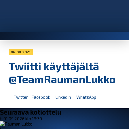
06.08.2021
Twiitti käyttäjältä
@TeamRaumanLukko
Twitter
Facebook
LinkedIn
WhatsApp
Seuraava kotiottelu
ti 01.09.2026 klo 18:30