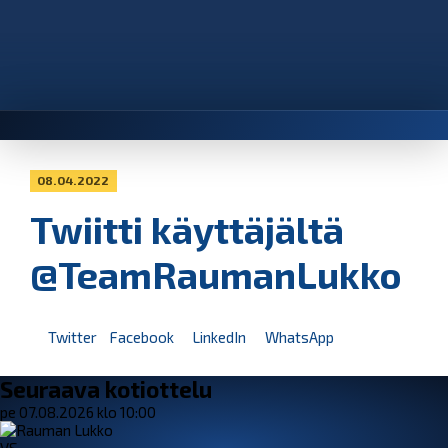
08.04.2022
Twiitti käyttäjältä
@TeamRaumanLukko
Twitter
Facebook
LinkedIn
WhatsApp
Seuraava kotiottelu
pe 07.08.2026 klo 10:00