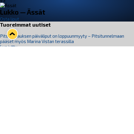
VS
Lukko — Ässät
Osta liput
Tuoreimmat uutiset
Pitsiturnauksen päiväliput on loppuunmyyty – Pitsitunnelmaan
pääset myös Marina Vistan terassilla
Lue juttu »
Lukko ja pirkanmaalainen vaatevalmistaja Nousu yhteistyöhön
Lue juttu »
Aapo Vanninen Nuorten Leijonien mukana
Lue juttu »
Rauman Lukko Oy on ostanut Marina Vista Oy:n liiketoiminnan
Raumalta
Lue juttu »
Varausviikonloppu oli kiireinen Jakub Florisille
Lue juttu »
Seuraa Lukkoa somessa