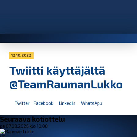
12.10.2022
Twiitti käyttäjältä
@TeamRaumanLukko
Twitter
Facebook
LinkedIn
WhatsApp
Seuraava kotiottelu
pe 07.08.2026 klo 10:00