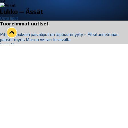
VS
Lukko — Ässät
Osta liput
Tuoreimmat uutiset
Pitsiturnauksen päiväliput on loppuunmyyty – Pitsitunnelmaan
pääset myös Marina Vistan terassilla
Lue juttu »
Lukko ja pirkanmaalainen vaatevalmistaja Nousu yhteistyöhön
Lue juttu »
Aapo Vanninen Nuorten Leijonien mukana
Lue juttu »
Rauman Lukko Oy on ostanut Marina Vista Oy:n liiketoiminnan
Raumalta
Lue juttu »
Varausviikonloppu oli kiireinen Jakub Florisille
Lue juttu »
Seuraa Lukkoa somessa