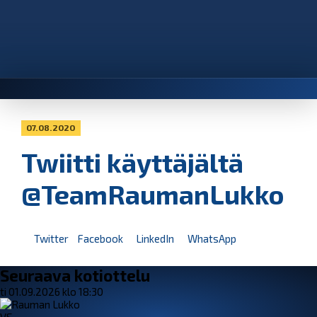
07.08.2020
Twiitti käyttäjältä
@TeamRaumanLukko
Twitter
Facebook
LinkedIn
WhatsApp
Seuraava kotiottelu
ti 01.09.2026 klo 18:30