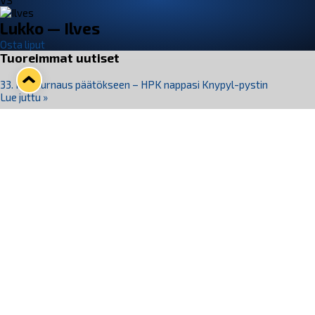
VS
Lukko — Ilves
Osta liput
Tuoreimmat uutiset
33. Pitsiturnaus päätökseen – HPK nappasi Knypyl-pystin
Lue juttu »
Otteluliput juhlakaudelle 26–27 nyt myynnissä!
Lue juttu »
Kiekko-Espoo voittaa historian ensimmäisen naisten
Pitsiturnauksen
Lue juttu »
Pitsiturnauksen päiväliput on loppuunmyyty – Pitsitunnelmaan
pääset myös Marina Vistan terassilla
Lue juttu »
Lukko ja pirkanmaalainen vaatevalmistaja Nousu yhteistyöhön
Lue juttu »
Seuraa Lukkoa somessa