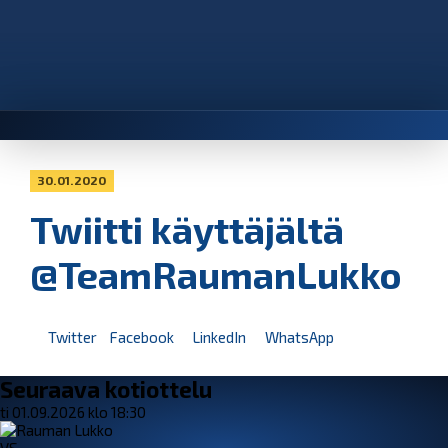
30.01.2020
Twiitti käyttäjältä
@TeamRaumanLukko
Twitter
Facebook
LinkedIn
WhatsApp
Seuraava kotiottelu
ti 01.09.2026 klo 18:30