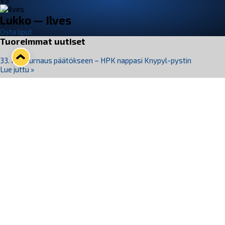
VS
Lukko — Ilves
Osta liput
Tuoreimmat uutiset
33. Pitsiturnaus päätökseen – HPK nappasi Knypyl-pystin
Lue juttu »
Otteluliput juhlakaudelle 26–27 nyt myynnissä!
Lue juttu »
Kiekko-Espoo voittaa historian ensimmäisen naisten
Pitsiturnauksen
Lue juttu »
Pitsiturnauksen päiväliput on loppuunmyyty – Pitsitunnelmaan
pääset myös Marina Vistan terassilla
Lue juttu »
Lukko ja pirkanmaalainen vaatevalmistaja Nousu yhteistyöhön
Lue juttu »
Seuraa Lukkoa somessa