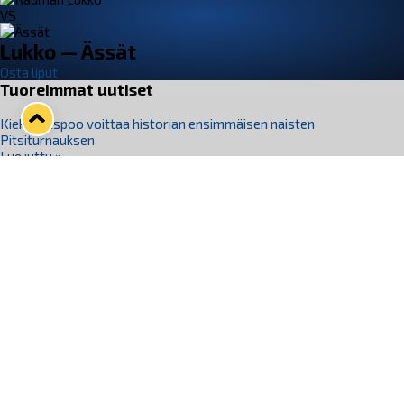
VS
Lukko — Ässät
Osta liput
Tuoreimmat uutiset
Kiekko-Espoo voittaa historian ensimmäisen naisten
Pitsiturnauksen
Lue juttu »
Pitsiturnauksen päiväliput on loppuunmyyty – Pitsitunnelmaan
pääset myös Marina Vistan terassilla
Lue juttu »
Lukko ja pirkanmaalainen vaatevalmistaja Nousu yhteistyöhön
Lue juttu »
Aapo Vanninen Nuorten Leijonien mukana
Lue juttu »
Rauman Lukko Oy on ostanut Marina Vista Oy:n liiketoiminnan
Raumalta
Lue juttu »