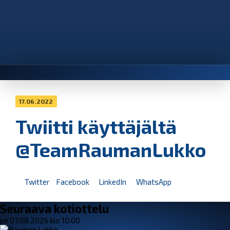
17.06.2022
Twiitti käyttäjältä
@TeamRaumanLukko
Twitter
Facebook
LinkedIn
WhatsApp
Seuraava kotiottelu
pe 07.08.2026 klo 10:00