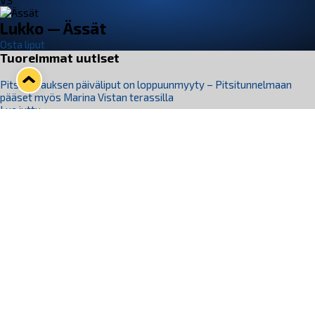
VS
Lukko — Ässät
Osta liput
Tuoreimmat uutiset
Pitsiturnauksen päiväliput on loppuunmyyty – Pitsitunnelmaan
pääset myös Marina Vistan terassilla
Lue juttu »
Lukko ja pirkanmaalainen vaatevalmistaja Nousu yhteistyöhön
Lue juttu »
Aapo Vanninen Nuorten Leijonien mukana
Lue juttu »
Rauman Lukko Oy on ostanut Marina Vista Oy:n liiketoiminnan
Raumalta
Lue juttu »
Varausviikonloppu oli kiireinen Jakub Florisille
Lue juttu »
Seuraa Lukkoa somessa