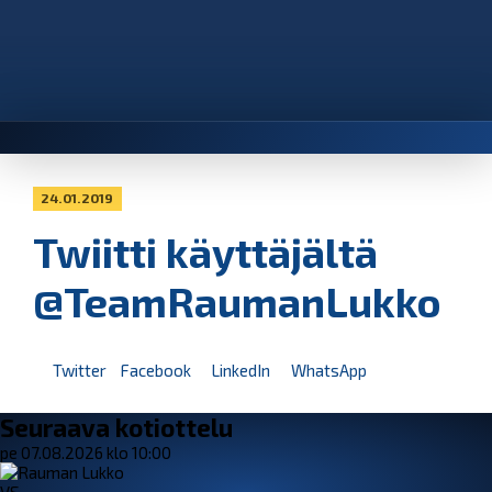
24.01.2019
Twiitti käyttäjältä
@TeamRaumanLukko
Twitter
Facebook
LinkedIn
WhatsApp
Seuraava kotiottelu
pe 07.08.2026 klo 10:00