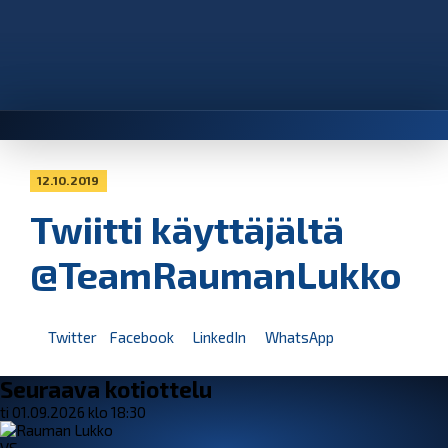
12.10.2019
Twiitti käyttäjältä
@TeamRaumanLukko
Twitter
Facebook
LinkedIn
WhatsApp
Seuraava kotiottelu
ti 01.09.2026 klo 18:30