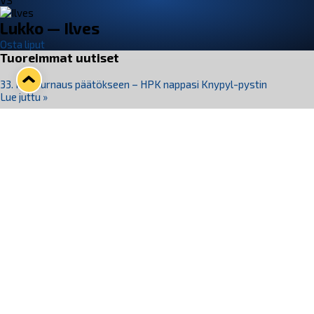
VS
Lukko — Ilves
Osta liput
Tuoreimmat uutiset
33. Pitsiturnaus päätökseen – HPK nappasi Knypyl-pystin
Lue juttu »
Otteluliput juhlakaudelle 26–27 nyt myynnissä!
Lue juttu »
Kiekko-Espoo voittaa historian ensimmäisen naisten
Pitsiturnauksen
Lue juttu »
Pitsiturnauksen päiväliput on loppuunmyyty – Pitsitunnelmaan
pääset myös Marina Vistan terassilla
Lue juttu »
Lukko ja pirkanmaalainen vaatevalmistaja Nousu yhteistyöhön
Lue juttu »
Seuraa Lukkoa somessa