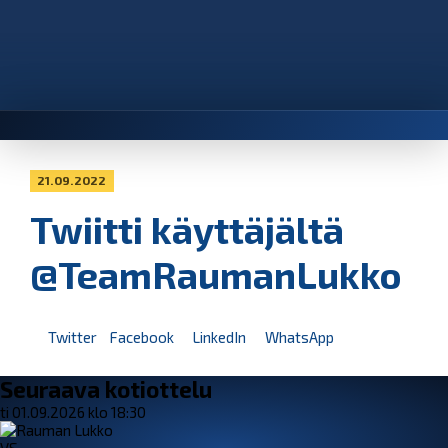
21.09.2022
Twiitti käyttäjältä
@TeamRaumanLukko
Twitter
Facebook
LinkedIn
WhatsApp
Seuraava kotiottelu
ti 01.09.2026 klo 18:30