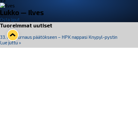
VS
Lukko — Ilves
Osta liput
Tuoreimmat uutiset
33. Pitsiturnaus päätökseen – HPK nappasi Knypyl-pystin
Lue juttu »
Otteluliput juhlakaudelle 26–27 nyt myynnissä!
Lue juttu »
Kiekko-Espoo voittaa historian ensimmäisen naisten
Pitsiturnauksen
Lue juttu »
Pitsiturnauksen päiväliput on loppuunmyyty – Pitsitunnelmaan
pääset myös Marina Vistan terassilla
Lue juttu »
Lukko ja pirkanmaalainen vaatevalmistaja Nousu yhteistyöhön
Lue juttu »
Seuraa Lukkoa somessa