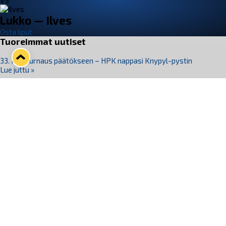
VS
Lukko — Ilves
Osta liput
Tuoreimmat uutiset
33. Pitsiturnaus päätökseen – HPK nappasi Knypyl-pystin
Lue juttu »
Otteluliput juhlakaudelle 26–27 nyt myynnissä!
Lue juttu »
Kiekko-Espoo voittaa historian ensimmäisen naisten
Pitsiturnauksen
Lue juttu »
Pitsiturnauksen päiväliput on loppuunmyyty – Pitsitunnelmaan
pääset myös Marina Vistan terassilla
Lue juttu »
Lukko ja pirkanmaalainen vaatevalmistaja Nousu yhteistyöhön
Lue juttu »
Seuraa Lukkoa somessa