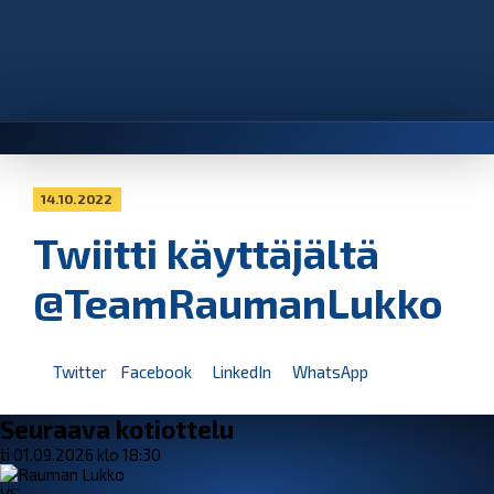
14.10.2022
Twiitti käyttäjältä
@TeamRaumanLukko
Twitter
Facebook
LinkedIn
WhatsApp
Seuraava kotiottelu
ti 01.09.2026 klo 18:30