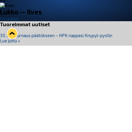
VS
Lukko — Ilves
Osta liput
Tuoreimmat uutiset
33. Pitsiturnaus päätökseen – HPK nappasi Knypyl-pystin
Lue juttu »
Otteluliput juhlakaudelle 26–27 nyt myynnissä!
Lue juttu »
Kiekko-Espoo voittaa historian ensimmäisen naisten
Pitsiturnauksen
Lue juttu »
Pitsiturnauksen päiväliput on loppuunmyyty – Pitsitunnelmaan
pääset myös Marina Vistan terassilla
Lue juttu »
Lukko ja pirkanmaalainen vaatevalmistaja Nousu yhteistyöhön
Lue juttu »
Seuraa Lukkoa somessa