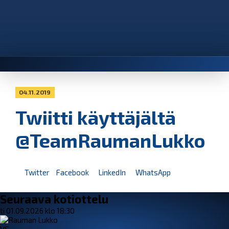
04.11.2019
Twiitti käyttäjältä
@TeamRaumanLukko
Twitter
Facebook
LinkedIn
WhatsApp
Seuraava kotiottelu
ti 01.09.2026 klo 18:30