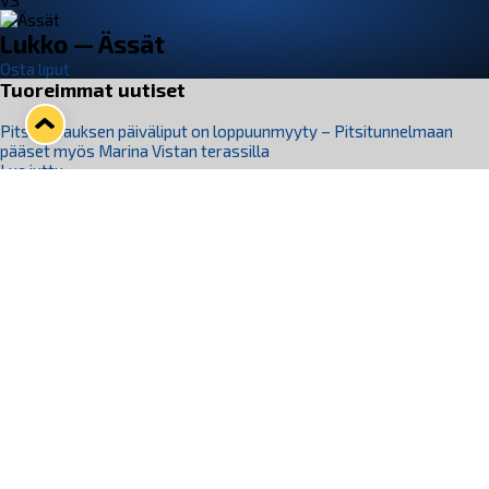
VS
Lukko — Ässät
Osta liput
Tuoreimmat uutiset
Pitsiturnauksen päiväliput on loppuunmyyty – Pitsitunnelmaan
pääset myös Marina Vistan terassilla
Lue juttu »
Lukko ja pirkanmaalainen vaatevalmistaja Nousu yhteistyöhön
Lue juttu »
Aapo Vanninen Nuorten Leijonien mukana
Lue juttu »
Rauman Lukko Oy on ostanut Marina Vista Oy:n liiketoiminnan
Raumalta
Lue juttu »
Varausviikonloppu oli kiireinen Jakub Florisille
Lue juttu »
Seuraa Lukkoa somessa