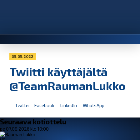
05.05.2022
Twiitti käyttäjältä
@TeamRaumanLukko
Twitter
Facebook
LinkedIn
WhatsApp
Seuraava kotiottelu
pe 07.08.2026 klo 10:00