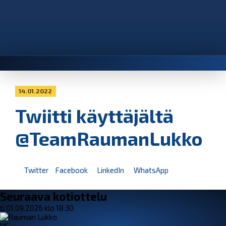
14.01.2022
Twiitti käyttäjältä
@TeamRaumanLukko
Twitter
Facebook
LinkedIn
WhatsApp
Seuraava kotiottelu
ti 01.09.2026 klo 18:30