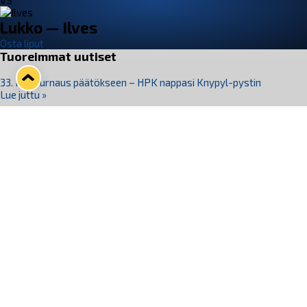
VS
Lukko — Ilves
Osta liput
Tuoreimmat uutiset
33. Pitsiturnaus päätökseen – HPK nappasi Knypyl-pystin
Lue juttu »
Otteluliput juhlakaudelle 26–27 nyt myynnissä!
Lue juttu »
Kiekko-Espoo voittaa historian ensimmäisen naisten
Pitsiturnauksen
Lue juttu »
Pitsiturnauksen päiväliput on loppuunmyyty – Pitsitunnelmaan
pääset myös Marina Vistan terassilla
Lue juttu »
Lukko ja pirkanmaalainen vaatevalmistaja Nousu yhteistyöhön
Lue juttu »
Seuraa Lukkoa somessa