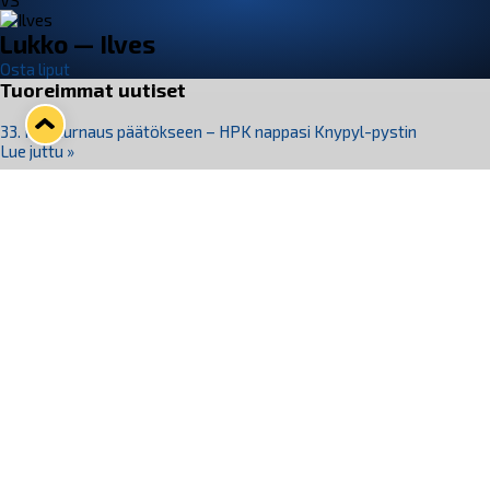
VS
Lukko — Ilves
Osta liput
Tuoreimmat uutiset
33. Pitsiturnaus päätökseen – HPK nappasi Knypyl-pystin
Lue juttu »
Otteluliput juhlakaudelle 26–27 nyt myynnissä!
Lue juttu »
Kiekko-Espoo voittaa historian ensimmäisen naisten
Pitsiturnauksen
Lue juttu »
Pitsiturnauksen päiväliput on loppuunmyyty – Pitsitunnelmaan
pääset myös Marina Vistan terassilla
Lue juttu »
Lukko ja pirkanmaalainen vaatevalmistaja Nousu yhteistyöhön
Lue juttu »
Seuraa Lukkoa somessa