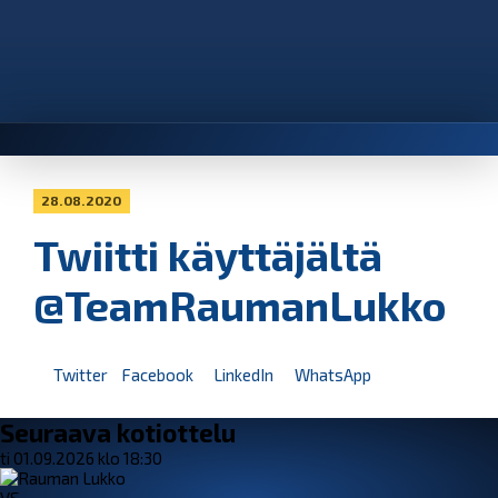
28.08.2020
Twiitti käyttäjältä
@TeamRaumanLukko
Twitter
Facebook
LinkedIn
WhatsApp
Seuraava kotiottelu
ti 01.09.2026 klo 18:30