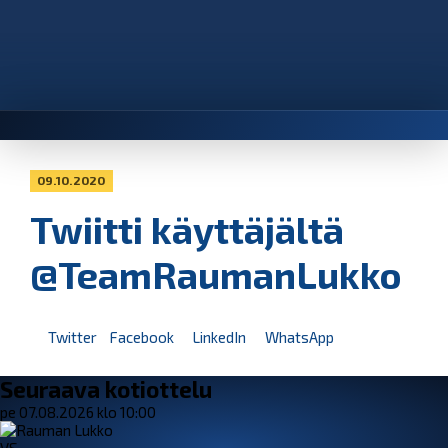
09.10.2020
Twiitti käyttäjältä
@TeamRaumanLukko
Twitter
Facebook
LinkedIn
WhatsApp
Seuraava kotiottelu
pe 07.08.2026 klo 10:00