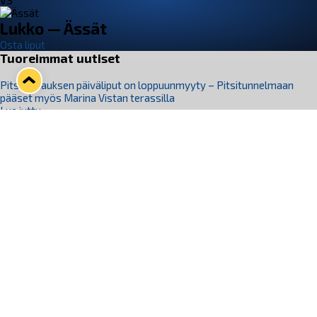
VS
Lukko — Ässät
Osta liput
Tuoreimmat uutiset
Pitsiturnauksen päiväliput on loppuunmyyty – Pitsitunnelmaan
pääset myös Marina Vistan terassilla
Lue juttu »
Lukko ja pirkanmaalainen vaatevalmistaja Nousu yhteistyöhön
Lue juttu »
Aapo Vanninen Nuorten Leijonien mukana
Lue juttu »
Rauman Lukko Oy on ostanut Marina Vista Oy:n liiketoiminnan
Raumalta
Lue juttu »
Varausviikonloppu oli kiireinen Jakub Florisille
Lue juttu »
Seuraa Lukkoa somessa