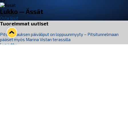
VS
Lukko — Ässät
Osta liput
Tuoreimmat uutiset
Pitsiturnauksen päiväliput on loppuunmyyty – Pitsitunnelmaan
pääset myös Marina Vistan terassilla
Lue juttu »
Lukko ja pirkanmaalainen vaatevalmistaja Nousu yhteistyöhön
Lue juttu »
Aapo Vanninen Nuorten Leijonien mukana
Lue juttu »
Rauman Lukko Oy on ostanut Marina Vista Oy:n liiketoiminnan
Raumalta
Lue juttu »
Varausviikonloppu oli kiireinen Jakub Florisille
Lue juttu »
Seuraa Lukkoa somessa