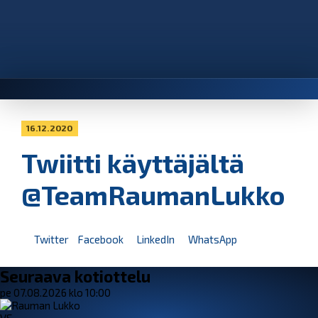
16.12.2020
Twiitti käyttäjältä
@TeamRaumanLukko
Twitter
Facebook
LinkedIn
WhatsApp
Seuraava kotiottelu
pe 07.08.2026 klo 10:00