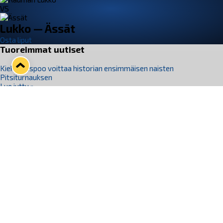
VS
Lukko — Ässät
Osta liput
Tuoreimmat uutiset
Kiekko-Espoo voittaa historian ensimmäisen naisten
Pitsiturnauksen
Lue juttu »
Pitsiturnauksen päiväliput on loppuunmyyty – Pitsitunnelmaan
pääset myös Marina Vistan terassilla
Lue juttu »
Lukko ja pirkanmaalainen vaatevalmistaja Nousu yhteistyöhön
Lue juttu »
Aapo Vanninen Nuorten Leijonien mukana
Lue juttu »
Rauman Lukko Oy on ostanut Marina Vista Oy:n liiketoiminnan
Raumalta
Lue juttu »