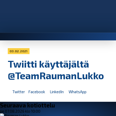
03.02.2021
Twiitti käyttäjältä
@TeamRaumanLukko
Twitter
Facebook
LinkedIn
WhatsApp
Seuraava kotiottelu
pe 07.08.2026 klo 10:00