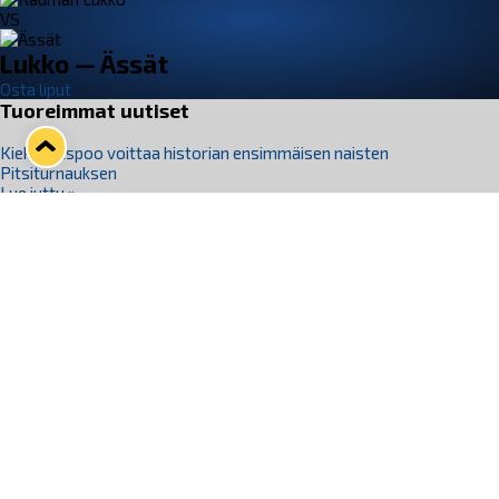
VS
Lukko — Ässät
Osta liput
Tuoreimmat uutiset
Kiekko-Espoo voittaa historian ensimmäisen naisten
Pitsiturnauksen
Lue juttu »
Pitsiturnauksen päiväliput on loppuunmyyty – Pitsitunnelmaan
pääset myös Marina Vistan terassilla
Lue juttu »
Lukko ja pirkanmaalainen vaatevalmistaja Nousu yhteistyöhön
Lue juttu »
Aapo Vanninen Nuorten Leijonien mukana
Lue juttu »
Rauman Lukko Oy on ostanut Marina Vista Oy:n liiketoiminnan
Raumalta
Lue juttu »