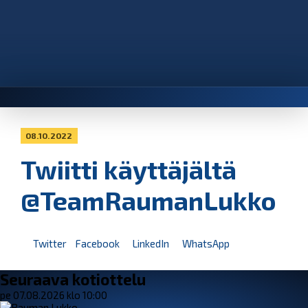
08.10.2022
Twiitti käyttäjältä
@TeamRaumanLukko
Twitter
Facebook
LinkedIn
WhatsApp
Seuraava kotiottelu
pe 07.08.2026 klo 10:00