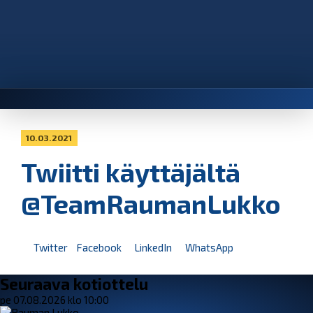
10.03.2021
Twiitti käyttäjältä
@TeamRaumanLukko
Twitter
Facebook
LinkedIn
WhatsApp
Seuraava kotiottelu
pe 07.08.2026 klo 10:00