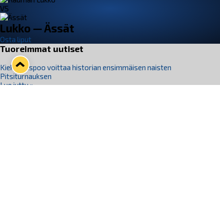
VS
Lukko — Ässät
Osta liput
Tuoreimmat uutiset
Kiekko-Espoo voittaa historian ensimmäisen naisten
Pitsiturnauksen
Lue juttu »
Pitsiturnauksen päiväliput on loppuunmyyty – Pitsitunnelmaan
pääset myös Marina Vistan terassilla
Lue juttu »
Lukko ja pirkanmaalainen vaatevalmistaja Nousu yhteistyöhön
Lue juttu »
Aapo Vanninen Nuorten Leijonien mukana
Lue juttu »
Rauman Lukko Oy on ostanut Marina Vista Oy:n liiketoiminnan
Raumalta
Lue juttu »