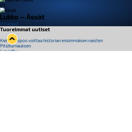
VS
Lukko — Ässät
Osta liput
Tuoreimmat uutiset
Kiekko-Espoo voittaa historian ensimmäisen naisten
Pitsiturnauksen
Lue juttu »
Pitsiturnauksen päiväliput on loppuunmyyty – Pitsitunnelmaan
pääset myös Marina Vistan terassilla
Lue juttu »
Lukko ja pirkanmaalainen vaatevalmistaja Nousu yhteistyöhön
Lue juttu »
Aapo Vanninen Nuorten Leijonien mukana
Lue juttu »
Rauman Lukko Oy on ostanut Marina Vista Oy:n liiketoiminnan
Raumalta
Lue juttu »