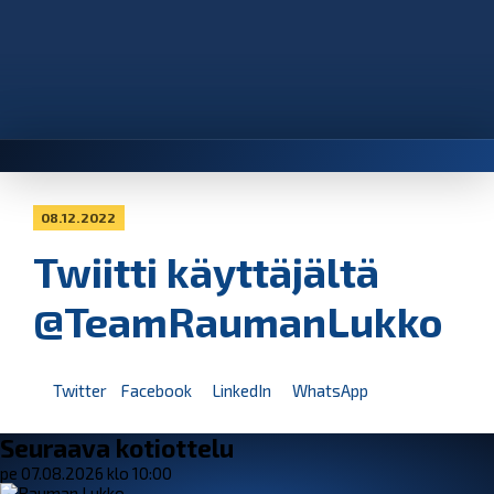
08.12.2022
Twiitti käyttäjältä
@TeamRaumanLukko
Twitter
Facebook
LinkedIn
WhatsApp
Seuraava kotiottelu
pe 07.08.2026 klo 10:00