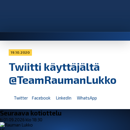
19.10.2020
Twiitti käyttäjältä
@TeamRaumanLukko
Twitter
Facebook
LinkedIn
WhatsApp
Seuraava kotiottelu
ti 01.09.2026 klo 18:30