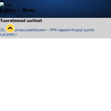
VS
Lukko — Ilves
Osta liput
Tuoreimmat uutiset
33. Pitsiturnaus päätökseen – HPK nappasi Knypyl-pystin
Lue juttu »
Otteluliput juhlakaudelle 26–27 nyt myynnissä!
Lue juttu »
Kiekko-Espoo voittaa historian ensimmäisen naisten
Pitsiturnauksen
Lue juttu »
Pitsiturnauksen päiväliput on loppuunmyyty – Pitsitunnelmaan
pääset myös Marina Vistan terassilla
Lue juttu »
Lukko ja pirkanmaalainen vaatevalmistaja Nousu yhteistyöhön
Lue juttu »
Seuraa Lukkoa somessa