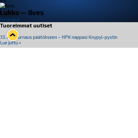
VS
Lukko — Ilves
Osta liput
Tuoreimmat uutiset
33. Pitsiturnaus päätökseen – HPK nappasi Knypyl-pystin
Lue juttu »
Otteluliput juhlakaudelle 26–27 nyt myynnissä!
Lue juttu »
Kiekko-Espoo voittaa historian ensimmäisen naisten
Pitsiturnauksen
Lue juttu »
Pitsiturnauksen päiväliput on loppuunmyyty – Pitsitunnelmaan
pääset myös Marina Vistan terassilla
Lue juttu »
Lukko ja pirkanmaalainen vaatevalmistaja Nousu yhteistyöhön
Lue juttu »
Seuraa Lukkoa somessa