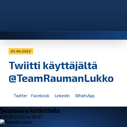
03.04.2022
Twiitti käyttäjältä
@TeamRaumanLukko
Twitter
Facebook
LinkedIn
WhatsApp
Seuraava kotiottelu
ti 01.09.2026 klo 18:30