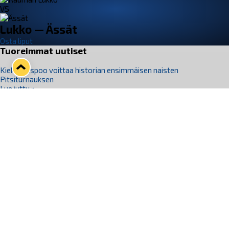
VS
Lukko — Ässät
Osta liput
Tuoreimmat uutiset
Kiekko-Espoo voittaa historian ensimmäisen naisten
Pitsiturnauksen
Lue juttu »
Pitsiturnauksen päiväliput on loppuunmyyty – Pitsitunnelmaan
pääset myös Marina Vistan terassilla
Lue juttu »
Lukko ja pirkanmaalainen vaatevalmistaja Nousu yhteistyöhön
Lue juttu »
Aapo Vanninen Nuorten Leijonien mukana
Lue juttu »
Rauman Lukko Oy on ostanut Marina Vista Oy:n liiketoiminnan
Raumalta
Lue juttu »