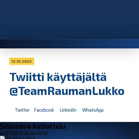
12.10.2022
Twiitti käyttäjältä
@TeamRaumanLukko
Twitter
Facebook
LinkedIn
WhatsApp
Seuraava kotiottelu
pe 07.08.2026 klo 10:00