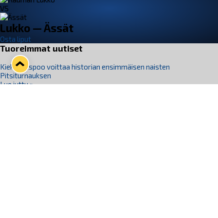
VS
Lukko — Ässät
Osta liput
Tuoreimmat uutiset
Kiekko-Espoo voittaa historian ensimmäisen naisten
Pitsiturnauksen
Lue juttu »
Pitsiturnauksen päiväliput on loppuunmyyty – Pitsitunnelmaan
pääset myös Marina Vistan terassilla
Lue juttu »
Lukko ja pirkanmaalainen vaatevalmistaja Nousu yhteistyöhön
Lue juttu »
Aapo Vanninen Nuorten Leijonien mukana
Lue juttu »
Rauman Lukko Oy on ostanut Marina Vista Oy:n liiketoiminnan
Raumalta
Lue juttu »