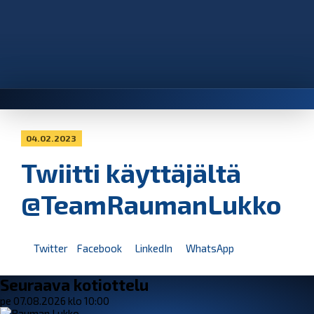
04.02.2023
Twiitti käyttäjältä
@TeamRaumanLukko
Twitter
Facebook
LinkedIn
WhatsApp
Seuraava kotiottelu
pe 07.08.2026 klo 10:00