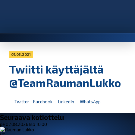
07.05.2021
Twiitti käyttäjältä
@TeamRaumanLukko
Twitter
Facebook
LinkedIn
WhatsApp
Seuraava kotiottelu
pe 07.08.2026 klo 10:00