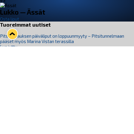
VS
Lukko — Ässät
Osta liput
Tuoreimmat uutiset
Pitsiturnauksen päiväliput on loppuunmyyty – Pitsitunnelmaan
pääset myös Marina Vistan terassilla
Lue juttu »
Lukko ja pirkanmaalainen vaatevalmistaja Nousu yhteistyöhön
Lue juttu »
Aapo Vanninen Nuorten Leijonien mukana
Lue juttu »
Rauman Lukko Oy on ostanut Marina Vista Oy:n liiketoiminnan
Raumalta
Lue juttu »
Varausviikonloppu oli kiireinen Jakub Florisille
Lue juttu »
Seuraa Lukkoa somessa