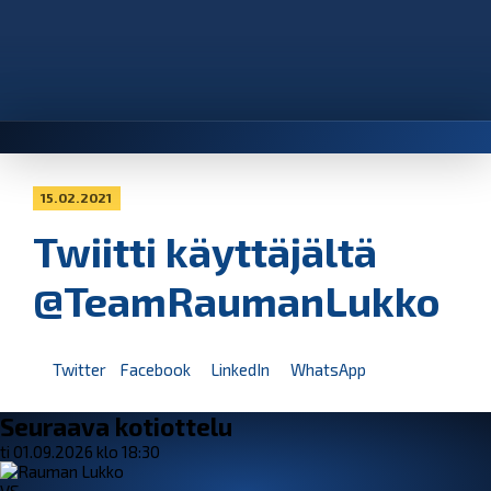
15.02.2021
Twiitti käyttäjältä
@TeamRaumanLukko
Twitter
Facebook
LinkedIn
WhatsApp
Seuraava kotiottelu
ti 01.09.2026 klo 18:30