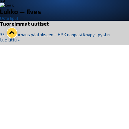
VS
Lukko — Ilves
Osta liput
Tuoreimmat uutiset
33. Pitsiturnaus päätökseen – HPK nappasi Knypyl-pystin
Lue juttu »
Otteluliput juhlakaudelle 26–27 nyt myynnissä!
Lue juttu »
Kiekko-Espoo voittaa historian ensimmäisen naisten
Pitsiturnauksen
Lue juttu »
Pitsiturnauksen päiväliput on loppuunmyyty – Pitsitunnelmaan
pääset myös Marina Vistan terassilla
Lue juttu »
Lukko ja pirkanmaalainen vaatevalmistaja Nousu yhteistyöhön
Lue juttu »
Seuraa Lukkoa somessa