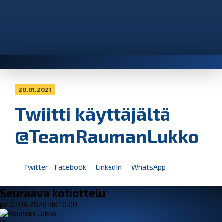
20.01.2021
Twiitti käyttäjältä
@TeamRaumanLukko
Twitter
Facebook
LinkedIn
WhatsApp
Seuraava kotiottelu
pe 07.08.2026 klo 10:00