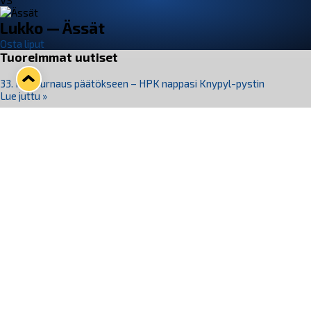
VS
Lukko — Ässät
Osta liput
Tuoreimmat uutiset
33. Pitsiturnaus päätökseen – HPK nappasi Knypyl-pystin
Lue juttu »
Otteluliput juhlakaudelle 26–27 nyt myynnissä!
Lue juttu »
Kiekko-Espoo voittaa historian ensimmäisen naisten
Pitsiturnauksen
Lue juttu »
Pitsiturnauksen päiväliput on loppuunmyyty – Pitsitunnelmaan
pääset myös Marina Vistan terassilla
Lue juttu »
Lukko ja pirkanmaalainen vaatevalmistaja Nousu yhteistyöhön
Lue juttu »
Seuraa Lukkoa somessa