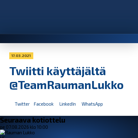
17.03.2021
Twiitti käyttäjältä
@TeamRaumanLukko
Twitter
Facebook
LinkedIn
WhatsApp
Seuraava kotiottelu
pe 07.08.2026 klo 10:00