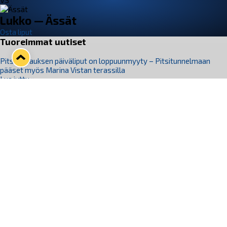
VS
Lukko — Ässät
Osta liput
Tuoreimmat uutiset
Pitsiturnauksen päiväliput on loppuunmyyty – Pitsitunnelmaan
pääset myös Marina Vistan terassilla
Lue juttu »
Lukko ja pirkanmaalainen vaatevalmistaja Nousu yhteistyöhön
Lue juttu »
Aapo Vanninen Nuorten Leijonien mukana
Lue juttu »
Rauman Lukko Oy on ostanut Marina Vista Oy:n liiketoiminnan
Raumalta
Lue juttu »
Varausviikonloppu oli kiireinen Jakub Florisille
Lue juttu »
Seuraa Lukkoa somessa