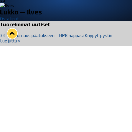
VS
Lukko — Ilves
Osta liput
Tuoreimmat uutiset
33. Pitsiturnaus päätökseen – HPK nappasi Knypyl-pystin
Lue juttu »
Otteluliput juhlakaudelle 26–27 nyt myynnissä!
Lue juttu »
Kiekko-Espoo voittaa historian ensimmäisen naisten
Pitsiturnauksen
Lue juttu »
Pitsiturnauksen päiväliput on loppuunmyyty – Pitsitunnelmaan
pääset myös Marina Vistan terassilla
Lue juttu »
Lukko ja pirkanmaalainen vaatevalmistaja Nousu yhteistyöhön
Lue juttu »
Seuraa Lukkoa somessa