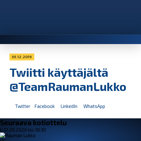
05.12.2019
Twiitti käyttäjältä
@TeamRaumanLukko
Twitter
Facebook
LinkedIn
WhatsApp
Seuraava kotiottelu
ti 01.09.2026 klo 18:30