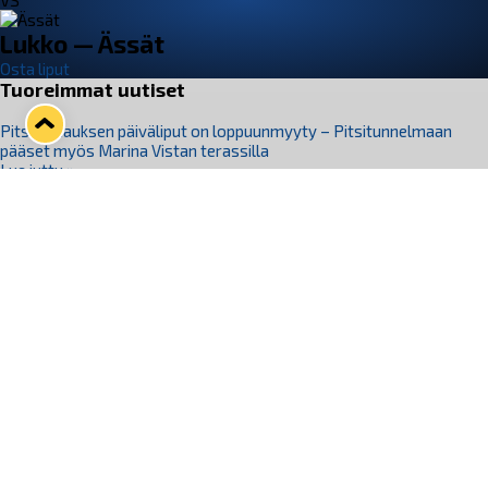
VS
Lukko — Ässät
Osta liput
Tuoreimmat uutiset
Pitsiturnauksen päiväliput on loppuunmyyty – Pitsitunnelmaan
pääset myös Marina Vistan terassilla
Lue juttu »
Lukko ja pirkanmaalainen vaatevalmistaja Nousu yhteistyöhön
Lue juttu »
Aapo Vanninen Nuorten Leijonien mukana
Lue juttu »
Rauman Lukko Oy on ostanut Marina Vista Oy:n liiketoiminnan
Raumalta
Lue juttu »
Varausviikonloppu oli kiireinen Jakub Florisille
Lue juttu »
Seuraa Lukkoa somessa