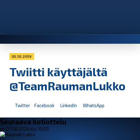
05.10.2019
Twiitti käyttäjältä
@TeamRaumanLukko
Twitter
Facebook
LinkedIn
WhatsApp
Seuraava kotiottelu
pe 07.08.2026 klo 10:00