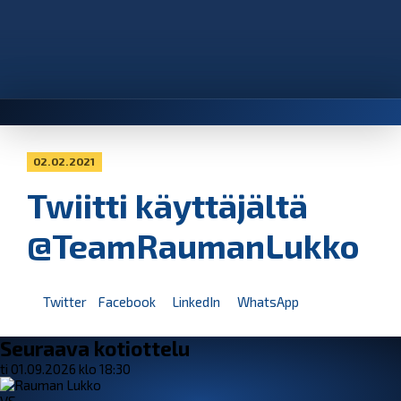
02.02.2021
Twiitti käyttäjältä
@TeamRaumanLukko
Twitter
Facebook
LinkedIn
WhatsApp
Seuraava kotiottelu
ti 01.09.2026 klo 18:30