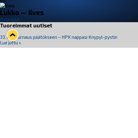
VS
Lukko — Ilves
Osta liput
Tuoreimmat uutiset
33. Pitsiturnaus päätökseen – HPK nappasi Knypyl-pystin
Lue juttu »
Otteluliput juhlakaudelle 26–27 nyt myynnissä!
Lue juttu »
Kiekko-Espoo voittaa historian ensimmäisen naisten
Pitsiturnauksen
Lue juttu »
Pitsiturnauksen päiväliput on loppuunmyyty – Pitsitunnelmaan
pääset myös Marina Vistan terassilla
Lue juttu »
Lukko ja pirkanmaalainen vaatevalmistaja Nousu yhteistyöhön
Lue juttu »
Seuraa Lukkoa somessa