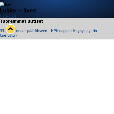
VS
Lukko — Ilves
Osta liput
Tuoreimmat uutiset
33. Pitsiturnaus päätökseen – HPK nappasi Knypyl-pystin
Lue juttu »
Otteluliput juhlakaudelle 26–27 nyt myynnissä!
Lue juttu »
Kiekko-Espoo voittaa historian ensimmäisen naisten
Pitsiturnauksen
Lue juttu »
Pitsiturnauksen päiväliput on loppuunmyyty – Pitsitunnelmaan
pääset myös Marina Vistan terassilla
Lue juttu »
Lukko ja pirkanmaalainen vaatevalmistaja Nousu yhteistyöhön
Lue juttu »
Seuraa Lukkoa somessa