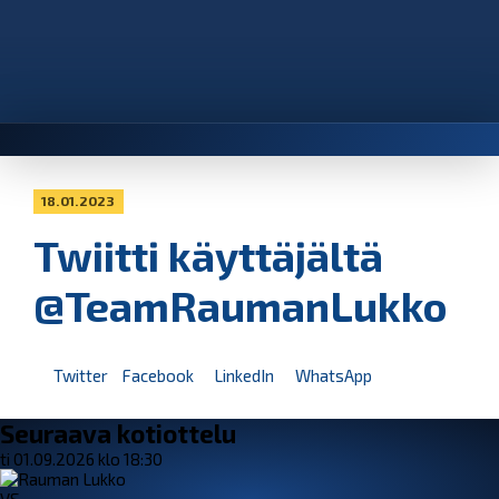
18.01.2023
Twiitti käyttäjältä
@TeamRaumanLukko
Twitter
Facebook
LinkedIn
WhatsApp
Seuraava kotiottelu
ti 01.09.2026 klo 18:30