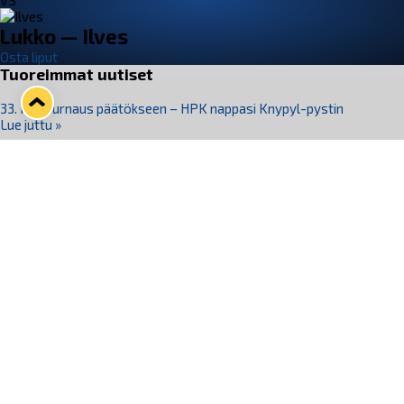
VS
Lukko — Ilves
Osta liput
Tuoreimmat uutiset
33. Pitsiturnaus päätökseen – HPK nappasi Knypyl-pystin
Lue juttu »
Otteluliput juhlakaudelle 26–27 nyt myynnissä!
Lue juttu »
Kiekko-Espoo voittaa historian ensimmäisen naisten
Pitsiturnauksen
Lue juttu »
Pitsiturnauksen päiväliput on loppuunmyyty – Pitsitunnelmaan
pääset myös Marina Vistan terassilla
Lue juttu »
Lukko ja pirkanmaalainen vaatevalmistaja Nousu yhteistyöhön
Lue juttu »
Seuraa Lukkoa somessa