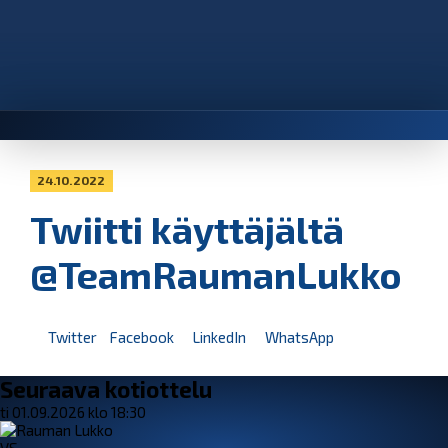
24.10.2022
Twiitti käyttäjältä
@TeamRaumanLukko
Twitter
Facebook
LinkedIn
WhatsApp
Seuraava kotiottelu
ti 01.09.2026 klo 18:30