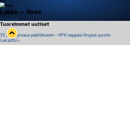
VS
Lukko — Ilves
Osta liput
Tuoreimmat uutiset
33. Pitsiturnaus päätökseen – HPK nappasi Knypyl-pystin
Lue juttu »
Otteluliput juhlakaudelle 26–27 nyt myynnissä!
Lue juttu »
Kiekko-Espoo voittaa historian ensimmäisen naisten
Pitsiturnauksen
Lue juttu »
Pitsiturnauksen päiväliput on loppuunmyyty – Pitsitunnelmaan
pääset myös Marina Vistan terassilla
Lue juttu »
Lukko ja pirkanmaalainen vaatevalmistaja Nousu yhteistyöhön
Lue juttu »
Seuraa Lukkoa somessa