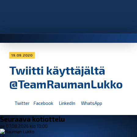
19.09.2020
Twiitti käyttäjältä
@TeamRaumanLukko
Twitter
Facebook
LinkedIn
WhatsApp
Seuraava kotiottelu
pe 07.08.2026 klo 10:00