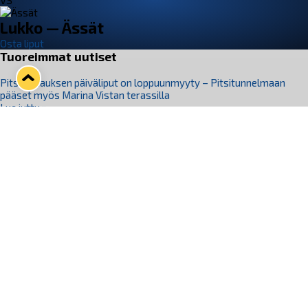
VS
Lukko — Ässät
Osta liput
Tuoreimmat uutiset
Pitsiturnauksen päiväliput on loppuunmyyty – Pitsitunnelmaan
pääset myös Marina Vistan terassilla
Lue juttu »
Lukko ja pirkanmaalainen vaatevalmistaja Nousu yhteistyöhön
Lue juttu »
Aapo Vanninen Nuorten Leijonien mukana
Lue juttu »
Rauman Lukko Oy on ostanut Marina Vista Oy:n liiketoiminnan
Raumalta
Lue juttu »
Varausviikonloppu oli kiireinen Jakub Florisille
Lue juttu »
Seuraa Lukkoa somessa