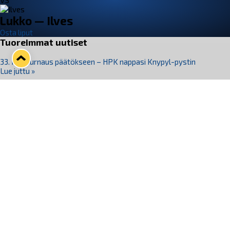
VS
Lukko — Ilves
Osta liput
Tuoreimmat uutiset
33. Pitsiturnaus päätökseen – HPK nappasi Knypyl-pystin
Lue juttu »
Otteluliput juhlakaudelle 26–27 nyt myynnissä!
Lue juttu »
Kiekko-Espoo voittaa historian ensimmäisen naisten
Pitsiturnauksen
Lue juttu »
Pitsiturnauksen päiväliput on loppuunmyyty – Pitsitunnelmaan
pääset myös Marina Vistan terassilla
Lue juttu »
Lukko ja pirkanmaalainen vaatevalmistaja Nousu yhteistyöhön
Lue juttu »
Seuraa Lukkoa somessa