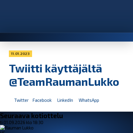
11.01.2023
Twiitti käyttäjältä
@TeamRaumanLukko
Twitter
Facebook
LinkedIn
WhatsApp
Seuraava kotiottelu
ti 01.09.2026 klo 18:30