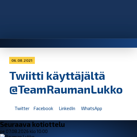
06.08.2021
Twiitti käyttäjältä
@TeamRaumanLukko
Twitter
Facebook
LinkedIn
WhatsApp
Seuraava kotiottelu
pe 07.08.2026 klo 10:00