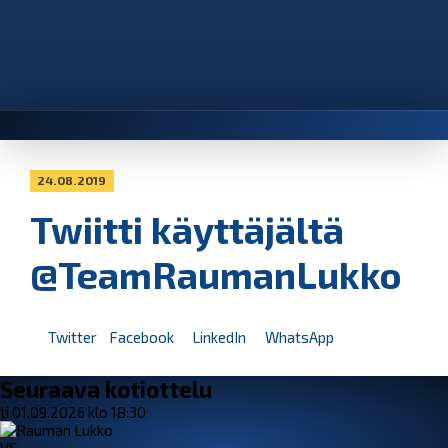
24.08.2019
Twiitti käyttäjältä
@TeamRaumanLukko
Twitter
Facebook
LinkedIn
WhatsApp
Seuraava kotiottelu
ti 01.09.2026 klo 18:30