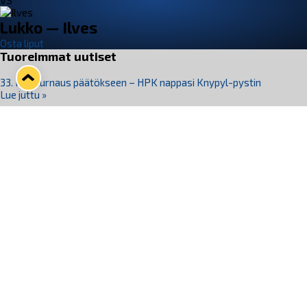
VS
Lukko — Ilves
Osta liput
Tuoreimmat uutiset
33. Pitsiturnaus päätökseen – HPK nappasi Knypyl-pystin
Lue juttu »
Otteluliput juhlakaudelle 26–27 nyt myynnissä!
Lue juttu »
Kiekko-Espoo voittaa historian ensimmäisen naisten
Pitsiturnauksen
Lue juttu »
Pitsiturnauksen päiväliput on loppuunmyyty – Pitsitunnelmaan
pääset myös Marina Vistan terassilla
Lue juttu »
Lukko ja pirkanmaalainen vaatevalmistaja Nousu yhteistyöhön
Lue juttu »
Seuraa Lukkoa somessa