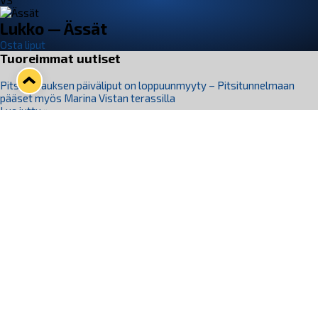
VS
Lukko — Ässät
Osta liput
Tuoreimmat uutiset
Pitsiturnauksen päiväliput on loppuunmyyty – Pitsitunnelmaan
pääset myös Marina Vistan terassilla
Lue juttu »
Lukko ja pirkanmaalainen vaatevalmistaja Nousu yhteistyöhön
Lue juttu »
Aapo Vanninen Nuorten Leijonien mukana
Lue juttu »
Rauman Lukko Oy on ostanut Marina Vista Oy:n liiketoiminnan
Raumalta
Lue juttu »
Varausviikonloppu oli kiireinen Jakub Florisille
Lue juttu »
Seuraa Lukkoa somessa