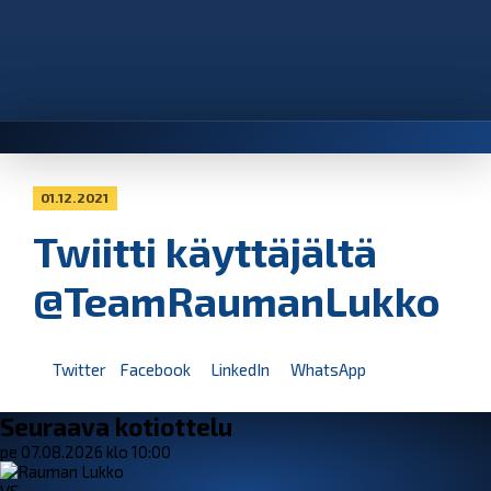
01.12.2021
Twiitti käyttäjältä
@TeamRaumanLukko
Twitter
Facebook
LinkedIn
WhatsApp
Seuraava kotiottelu
pe 07.08.2026 klo 10:00