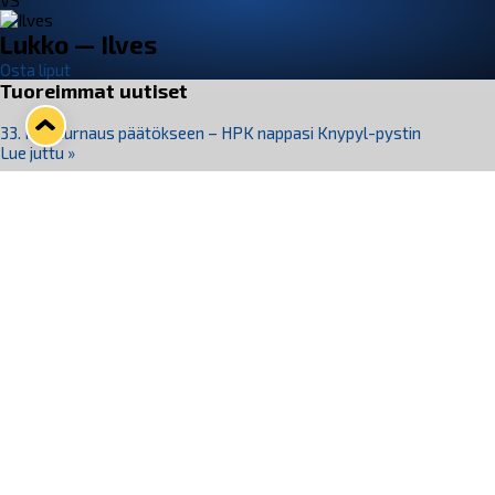
VS
Lukko — Ilves
Osta liput
Tuoreimmat uutiset
33. Pitsiturnaus päätökseen – HPK nappasi Knypyl-pystin
Lue juttu »
Otteluliput juhlakaudelle 26–27 nyt myynnissä!
Lue juttu »
Kiekko-Espoo voittaa historian ensimmäisen naisten
Pitsiturnauksen
Lue juttu »
Pitsiturnauksen päiväliput on loppuunmyyty – Pitsitunnelmaan
pääset myös Marina Vistan terassilla
Lue juttu »
Lukko ja pirkanmaalainen vaatevalmistaja Nousu yhteistyöhön
Lue juttu »
Seuraa Lukkoa somessa