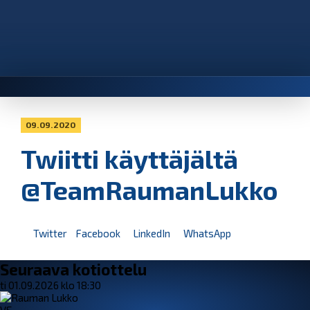
09.09.2020
Twiitti käyttäjältä
@TeamRaumanLukko
Twitter
Facebook
LinkedIn
WhatsApp
Seuraava kotiottelu
ti 01.09.2026 klo 18:30