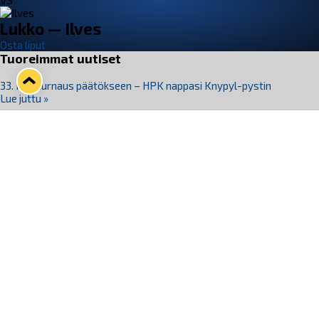
VS
Lukko — Ilves
Osta liput
Tuoreimmat uutiset
33. Pitsiturnaus päätökseen – HPK nappasi Knypyl-pystin
Lue juttu »
Otteluliput juhlakaudelle 26–27 nyt myynnissä!
Lue juttu »
Kiekko-Espoo voittaa historian ensimmäisen naisten
Pitsiturnauksen
Lue juttu »
Pitsiturnauksen päiväliput on loppuunmyyty – Pitsitunnelmaan
pääset myös Marina Vistan terassilla
Lue juttu »
Lukko ja pirkanmaalainen vaatevalmistaja Nousu yhteistyöhön
Lue juttu »
Seuraa Lukkoa somessa