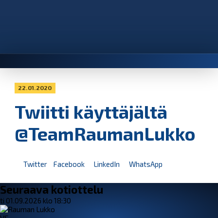
22.01.2020
Twiitti käyttäjältä
@TeamRaumanLukko
Twitter
Facebook
LinkedIn
WhatsApp
Seuraava kotiottelu
ti 01.09.2026 klo 18:30