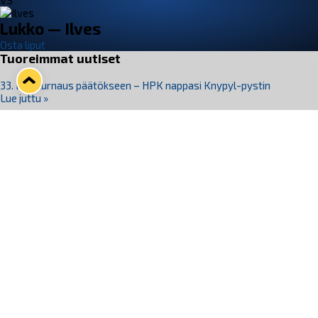
VS
Lukko — Ilves
Osta liput
Tuoreimmat uutiset
33. Pitsiturnaus päätökseen – HPK nappasi Knypyl-pystin
Lue juttu »
Otteluliput juhlakaudelle 26–27 nyt myynnissä!
Lue juttu »
Kiekko-Espoo voittaa historian ensimmäisen naisten
Pitsiturnauksen
Lue juttu »
Pitsiturnauksen päiväliput on loppuunmyyty – Pitsitunnelmaan
pääset myös Marina Vistan terassilla
Lue juttu »
Lukko ja pirkanmaalainen vaatevalmistaja Nousu yhteistyöhön
Lue juttu »
Seuraa Lukkoa somessa