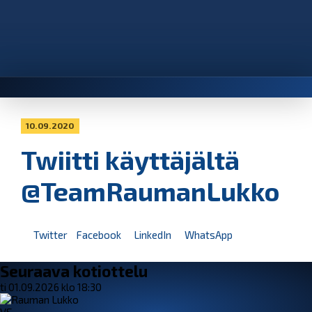
10.09.2020
Twiitti käyttäjältä
@TeamRaumanLukko
Twitter
Facebook
LinkedIn
WhatsApp
Seuraava kotiottelu
ti 01.09.2026 klo 18:30