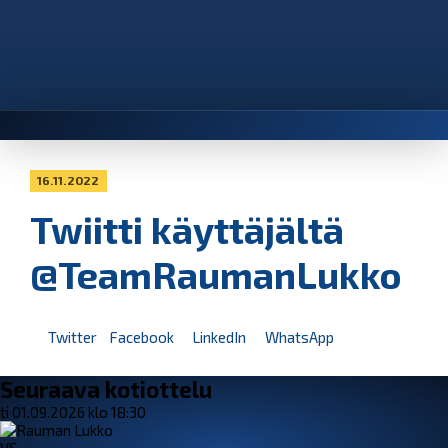
16.11.2022
Twiitti käyttäjältä
@TeamRaumanLukko
Twitter
Facebook
LinkedIn
WhatsApp
Seuraava kotiottelu
ti 01.09.2026 klo 18:30