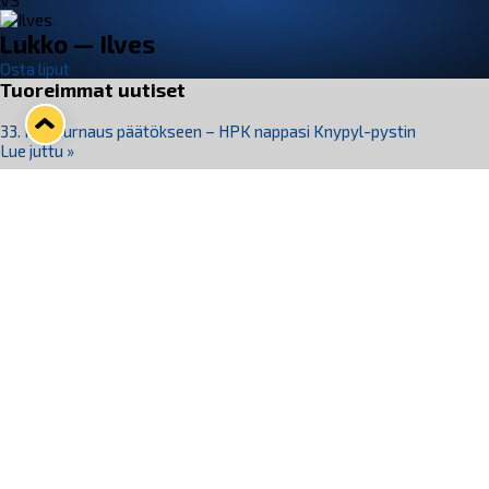
VS
Lukko — Ilves
Osta liput
Tuoreimmat uutiset
33. Pitsiturnaus päätökseen – HPK nappasi Knypyl-pystin
Lue juttu »
Otteluliput juhlakaudelle 26–27 nyt myynnissä!
Lue juttu »
Kiekko-Espoo voittaa historian ensimmäisen naisten
Pitsiturnauksen
Lue juttu »
Pitsiturnauksen päiväliput on loppuunmyyty – Pitsitunnelmaan
pääset myös Marina Vistan terassilla
Lue juttu »
Lukko ja pirkanmaalainen vaatevalmistaja Nousu yhteistyöhön
Lue juttu »
Seuraa Lukkoa somessa