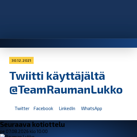
30.12.2021
Twiitti käyttäjältä
@TeamRaumanLukko
Twitter
Facebook
LinkedIn
WhatsApp
Seuraava kotiottelu
pe 07.08.2026 klo 10:00