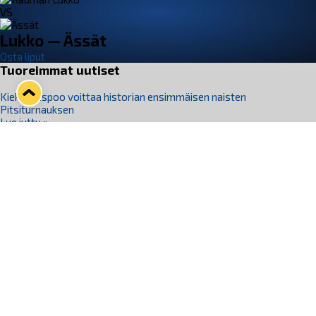
VS
Lukko — Ässät
Osta liput
Tuoreimmat uutiset
Kiekko-Espoo voittaa historian ensimmäisen naisten
Pitsiturnauksen
Lue juttu »
Pitsiturnauksen päiväliput on loppuunmyyty – Pitsitunnelmaan
pääset myös Marina Vistan terassilla
Lue juttu »
Lukko ja pirkanmaalainen vaatevalmistaja Nousu yhteistyöhön
Lue juttu »
Aapo Vanninen Nuorten Leijonien mukana
Lue juttu »
Rauman Lukko Oy on ostanut Marina Vista Oy:n liiketoiminnan
Raumalta
Lue juttu »