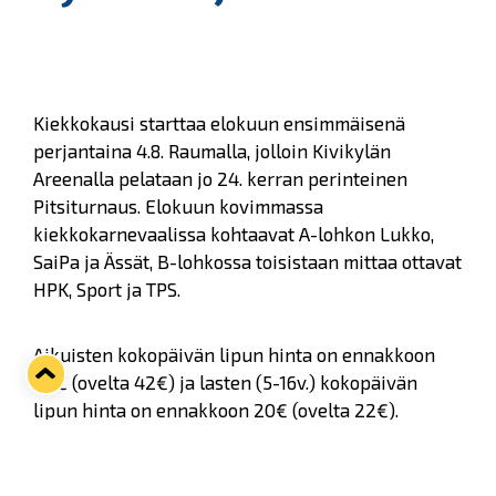
Kiekkokausi starttaa elokuun ensimmäisenä
perjantaina 4.8. Raumalla, jolloin Kivikylän
Areenalla pelataan jo 24. kerran perinteinen
Pitsiturnaus. Elokuun kovimmassa
kiekkokarnevaalissa kohtaavat A-lohkon Lukko,
SaiPa ja Ässät, B-lohkossa toisistaan mittaa ottavat
HPK, Sport ja TPS.
Aikuisten kokopäivän lipun hinta on ennakkoon
40€ (ovelta 42€) ja lasten (5-16v.) kokopäivän
lipun hinta on ennakkoon 20€ (ovelta 22€).
Iltaliput myydään vain ovelta klo 16.00 alkaen,
hintaan 22€. Perusliput myynnissä kaikissa Lukon
ennakkomyyntipisteissä
ja valtakunnallisesti